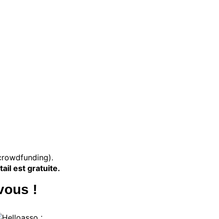
(crowdfunding).
ail est gratuite.
vous !
: