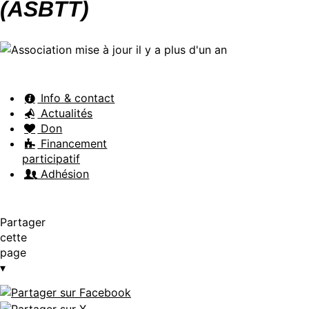
(ASBTT)
Info & contact
Actualités
Don
Financement
participatif
Adhésion
Partager
cette
page
▾