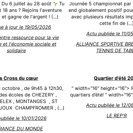
 Du 6 juillet au 28 août
Tu
Journée 5 championnat par 
t 18 ans ? Rejoins l'aventure
end globalement positif pour
et gagne de l'argent ! (...)
avec plusieurs résultats im
cette fin de (...
e à jour le 19/05/2026
Actu publiée le 11/
tre ressource pour la vie
e et l'économie sociale et
ALLIANCE SPORTIVE BR
solidaire
TENNIS DE TAB
s Cross du cœur
Quartier d'été 2
 octobre , de 9h45 à 12h30,
" width="16" height="16"> R
 des écoles de CHEZERY ,
quartiers d’été! " width="16
LELEX , MONTANGES , ST
Actu publiée le 12/
JOUX CHAMPFROMIER , (...)
LE REP'R
ubliée le 10/01/2026
RANCE DU MONDE