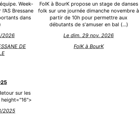
équipe. Week-
FolK à BourK propose un stage de danses
 l’AS Bressane
folk sur une journée dimanche novembre à
portants dans
partir de 10h pour permettre aux
)
débutants de s'amuser en bal (...)
05/2026
Le dim. 29 nov. 2026
ESSANE DE
FolK à BourK
LE
025
etour sur les
" height="16">
08/2025